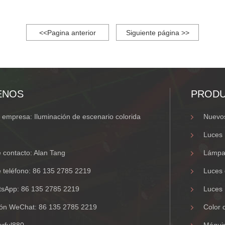
<<Pagina anterior
Siguiente página >>
ENOS
PROD
empresa: Iluminación de escenario colorida
Nuevos
Luces
contacto: Alan Tang
Lámpa
 teléfono:
86 135 2785 2219
Luces 
tsApp:
86 135 2785 2219
Luces 
ción WeChat:
86 135 2785 2219
Color 