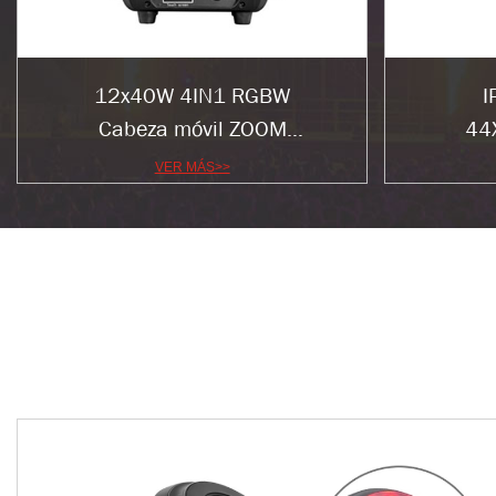
12x40W 4IN1 RGBW
I
Cabeza móvil ZOOM
44
Iluminación de escenario
RGBW
VER MÁS>>
LED