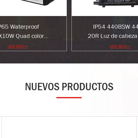
P65 Waterproof
IP54 440BSW 4
X10W Quad color
20R Luz de cabeza
 LED Wall Washer
impermeable
VER MÁS>>
VER MÁS>>
Light
NUEVOS PRODUCTOS