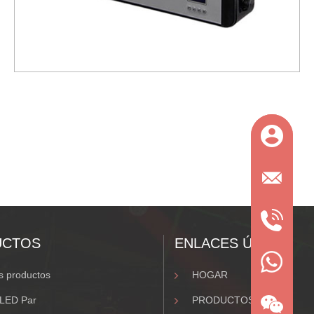
UCTOS
ENLACES ÚTILES
 productos
HOGAR
 LED Par
PRODUCTOS