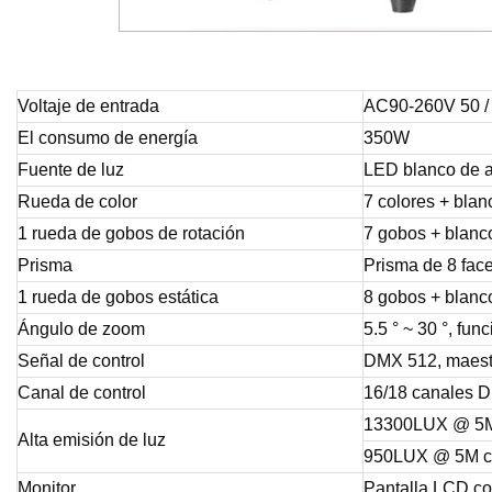
Voltaje de entrada
AC90-260V 50 /
El consumo de energía
350W
Fuente de luz
LED blanco de a
Rueda de color
7 colores + blanc
1 rueda de gobos de rotación
7 gobos + blanco
Prisma
Prisma de 8 face
1 rueda de gobos estática
8 gobos + blanco
Ángulo de zoom
5.5 ° ~ 30 °, fu
Señal de control
DMX 512, maestr
Canal de control
16/18 canales
13300LUX @ 5M 
Alta emisión de luz
950LUX @ 5M co
Monitor
Pantalla LCD co