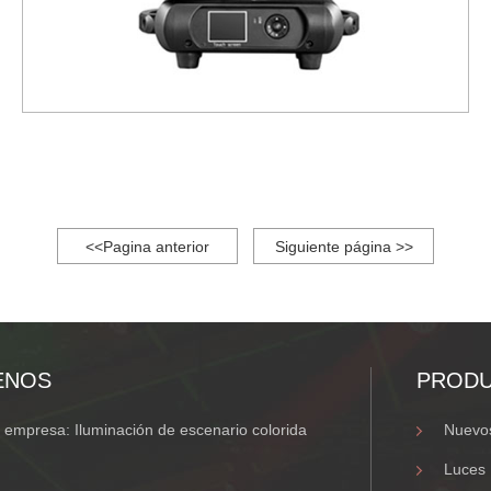
<<Pagina anterior
Siguiente página >>
ENOS
PROD
empresa: Iluminación de escenario colorida
Nuevos
Luces