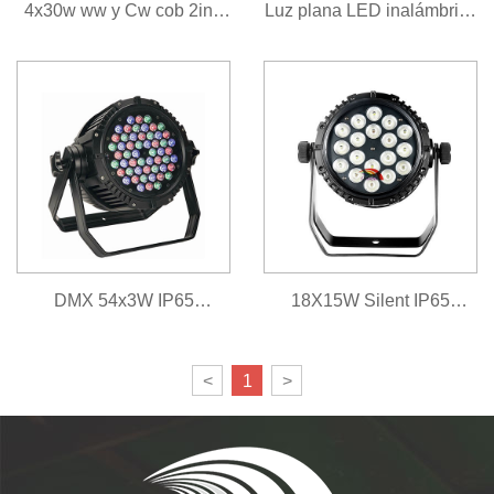
4x30w ww y Cw cob 2in1
Luz plana LED inalámbrica
luces par con puerta de
alimentada por batería al
almacén
aire libre 6x18w
DMX 54x3W IP65
18X15W Silent IP65
impermeable RGBW LED
Outdoor DMX 5IN1
<
1
>
Par de luz exterior
RGBAW LED Par Can