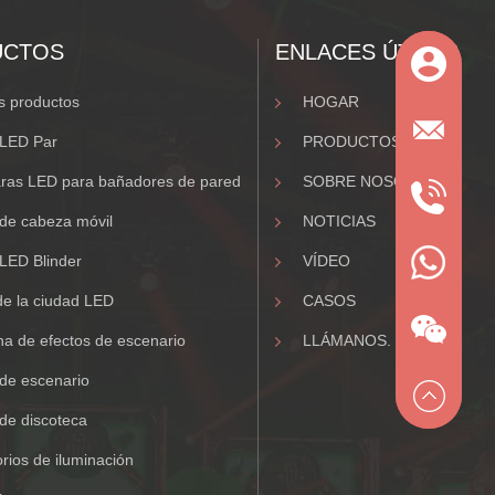
UCTOS
ENLACES ÚTILES
 productos
HOGAR
 LED Par
PRODUCTOS
ras LED para bañadores de pared
SOBRE NOSOTROS.
de cabeza móvil
NOTICIAS
LED Blinder
VÍDEO
de la ciudad LED
CASOS
a de efectos de escenario
LLÁMANOS.
de escenario
de discoteca
rios de iluminación