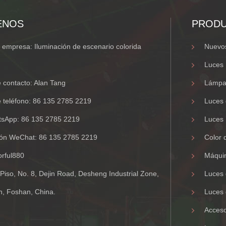
ENOS
PROD
empresa: Iluminación de escenario colorida
Nuevos
Luces
contacto: Alan Tang
Lámpa
 teléfono:
86 135 2785 2219
Luces 
tsApp:
86 135 2785 2219
Luces 
ción WeChat:
86 135 2785 2219
Color 
orful880
Máquin
 Piso, No. 8, Dejin Road, Desheng Industrial Zone,
Luces 
n, Foshan, China.
Luces 
Acceso