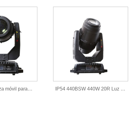
a móvil para
IP54 440BSW 440W 20R Luz de
y Sky Beam Light
cabeza móvil impermeable
0W