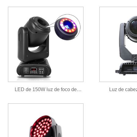
Luz de cabez
LED de 150W luz de foco de
exteriores Sharp
cabeza móvil
33