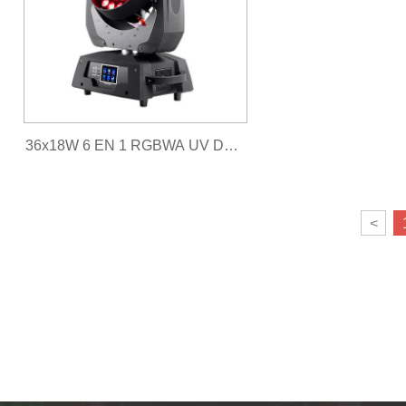
36x18W 6 EN 1 RGBWA UV DMX
LED ZOOM Luz de lavado de
<
cabeza móvil