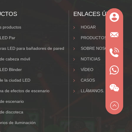
UCTOS
ENLACES ÚTILES
 productos
HOGAR
 LED Par
PRODUCTOS
ras LED para bañadores de pared
SOBRE NOSOTROS.
de cabeza móvil
NOTICIAS
LED Blinder
VÍDEO
de la ciudad LED
CASOS
a de efectos de escenario
LLÁMANOS.
de escenario
de discoteca
rios de iluminación