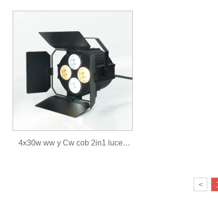
4x30w ww y Cw cob 2in1 luces
par con puerta de almacén
<