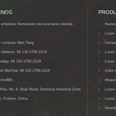
ENOS
PROD
empresa: Iluminación de escenario colorida
Nuevos
Luces
contacto: Alan Tang
Lámpa
 teléfono:
86 135 2785 2219
Luces 
tsApp:
86 135 2785 2219
Luces 
ción WeChat:
86 135 2785 2219
Color 
orful880
Máquin
 Piso, No. 8, Dejin Road, Desheng Industrial Zone,
Luces 
n, Foshan, China.
Luces 
Acceso